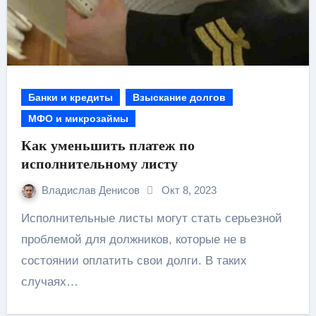
Банки и кредиты
Взыскание долгов
МФО и микрозаймы
Как уменьшить платеж по
исполнительному листу
Владислав Денисов
Окт 8, 2023
Исполнительные листы могут стать серьезной
проблемой для должников, которые не в
состоянии оплатить свои долги. В таких
случаях…