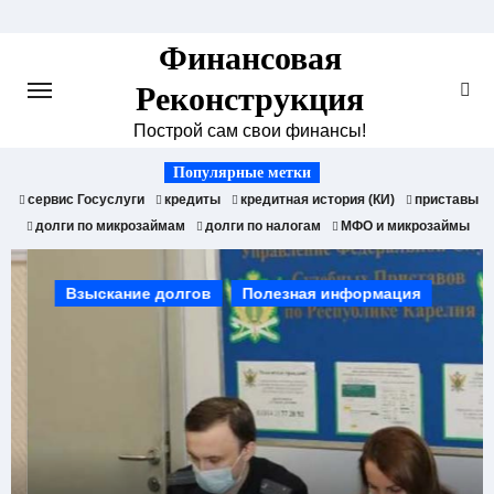
Skip
to
Финансовая
content
Реконструкция
Построй сам свои финансы!
Популярные метки
сервис Госуслуги
кредиты
кредитная история (КИ)
приставы
долги по микрозаймам
долги по налогам
МФО и микрозаймы
Взыскание долгов
Полезная информация